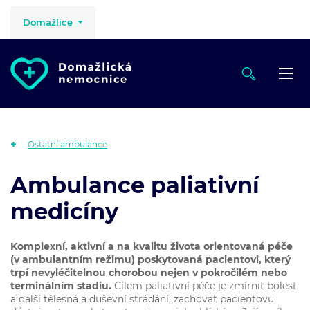
Domažlice
Ostatní ambulance
Ambulance paliativní
medicíny
Komplexní, aktivní a na kvalitu života orientovaná péče
(v ambulantním režimu) poskytovaná pacientovi, který
trpí nevyléčitelnou chorobou nejen v pokročilém nebo
terminálním stadiu.
Cílem paliativní péče je zmírnit bolest
a další tělesná a duševní strádání, zachovat pacientovu