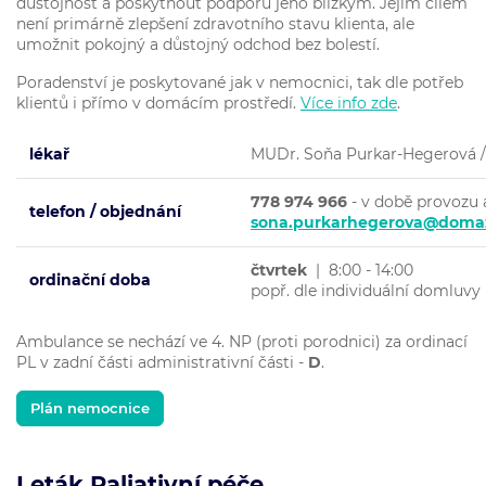
důstojnost a poskytnout podporu jeho blízkým. Jejím cílem
není primárně zlepšení zdravotního stavu klienta, ale
umožnit pokojný a důstojný odchod bez bolestí.
Poradenství je poskytované jak v nemocnici, tak dle potřeb
klientů i přímo v domácím prostředí.
Více info zde
.
lékař
MUDr. Soňa Purkar-Hegerová / p
778 974 966
- v době provozu 
telefon / objednání
sona.purkarhegerova@domaz
čtvrtek
| 8:00 - 14:00
ordinační doba
popř. dle individuální domluvy
Ambulance se nechází ve 4. NP (proti porodnici) za ordinací
PL v zadní části administrativní části -
D
.
Plán nemocnice
Leták Paliativní péče