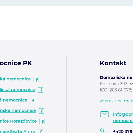
ocnice PK
Kontakt
Domažlická nem
ská nemocnice
Kozinova 292, 
ická nemocnice
IČO: 263 61 078
á nemocnice
zobrazit na ma
nská nemocnice
info@dom
nemocni
ice Horažďovice
ice Svatá Anna
+420 379 