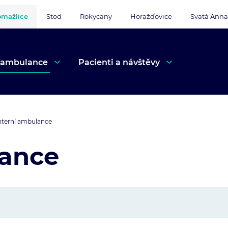
mažlice
Stod
Rokycany
Horažďovice
Svatá Anna
 ambulance
Pacienti a návštěvy
nterní ambulance
lance