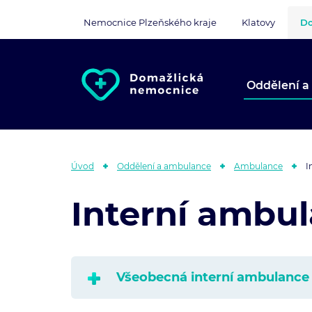
Nemocnice Plzeňského kraje
Klatovy
Do
Oddělení a
Úvod
Oddělení a ambulance
Ambulance
I
Interní ambu
Všeobecná interní ambulance