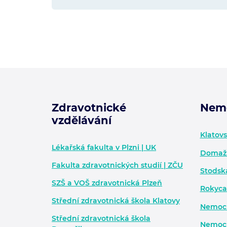
Zdravotnické
Nem
vzdělávání
Zápatí - další informace
Klatov
Lékařská fakulta v Plzni | UK
Domažl
Fakulta zdravotnických studií | ZČU
Stodsk
SZŠ a VOŠ zdravotnická Plzeň
Rokyca
Střední zdravotnická škola Klatovy
Nemocn
Střední zdravotnická škola
Nemocn