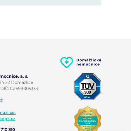
ocnice, a. s.
344 22 Domažlice
; DIČ: CZ699005333
pě
azlice.
cepk.cz
710 310