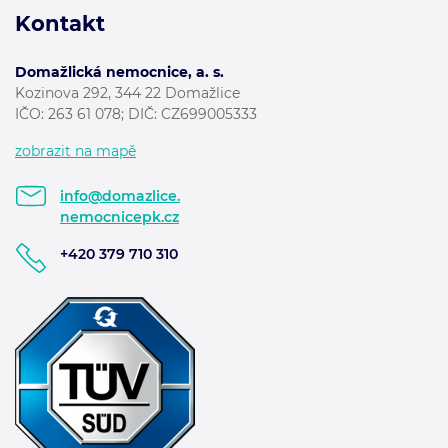
Kontakt
Domažlická nemocnice, a. s.
Kozinova 292, 344 22 Domažlice
IČO: 263 61 078; DIČ: CZ699005333
zobrazit na mapě
info@domazlice.
nemocnicepk.cz
+420 379 710 310