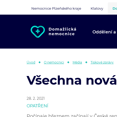
Nemocnice Plzeňského kraje
Klatovy
Do
Oddělení a
Úvod
O nemocnici
Média
Tiskové zprávy
Všechna nová
28. 2. 2021
OPATŘENÍ
Počínaje březnem začínají v České rep