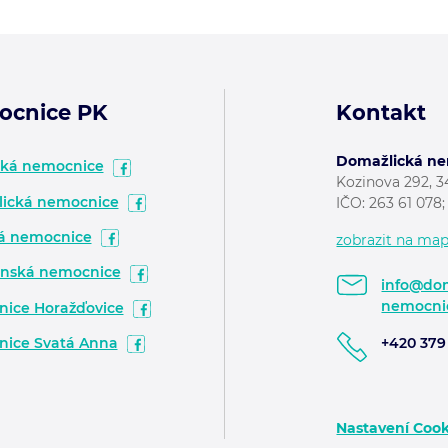
ocnice PK
Kontakt
Domažlická nem
ská nemocnice
Kozinova 292, 
ická nemocnice
IČO: 263 61 078
á nemocnice
zobrazit na ma
nská nemocnice
info@dom
nemocni
ice Horažďovice
ice Svatá Anna
+420 379 
Nastavení Cook