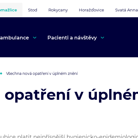
mažlice
Stod
Rokycany
Horažďovice
Svatá Anna
 ambulance
Pacienti a návštěvy
Všechna nová opatření v úplném znění
 opatření v úplné
ubice platit nejpřísnější hygienicko-epidemiologi