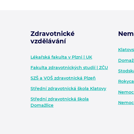
Zdravotnické
Nem
vzdělávání
Zápatí - další informace
Klatov
Lékařská fakulta v Plzni | UK
Domažl
Fakulta zdravotnických studií | ZČU
Stodsk
SZŠ a VOŠ zdravotnická Plzeň
Rokyca
Střední zdravotnická škola Klatovy
Nemocn
Střední zdravotnická škola
Nemocn
Domažlice