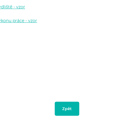
dliště - vzor
ýkonu práce - vzor
Zpět