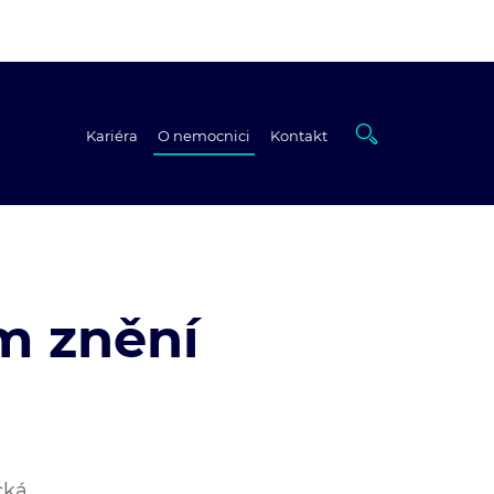
Kariéra
O nemocnici
Kontakt
m znění
cká