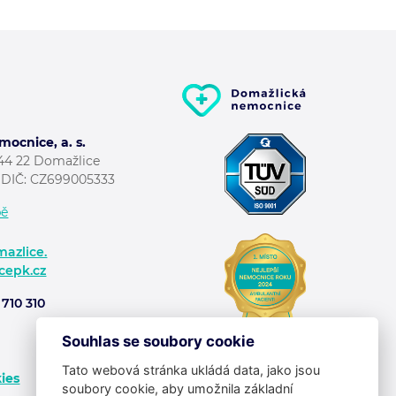
ocnice, a. s.
344 22 Domažlice
; DIČ: CZ699005333
pě
azlice.
cepk.cz
710 310
Souhlas se soubory cookie
Tato webová stránka ukládá data, jako jsou
ies
soubory cookie, aby umožnila základní