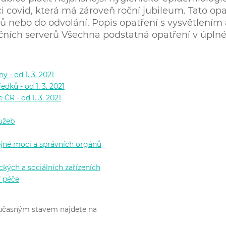
covid, která má zároveň roční jubileum. Tato opa
nů nebo do odvolání. Popis opatření s vysvětlením 
čních serverů Všechna podstatná opatření v úpl
 - od 1. 3. 2021
ků - od 1. 3. 2021
ČR - od 1. 3. 2021
lužeb
ejné moci a správních orgánů
ckých a sociálních zařízeních
í péče
 současným stavem najdete na