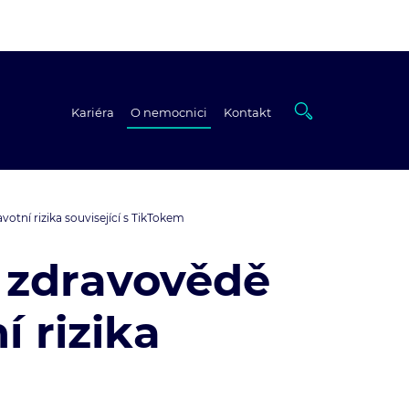
Kariéra
O nemocnici
Kontakt
tní rizika související s TikTokem
 zdravovědě
 rizika