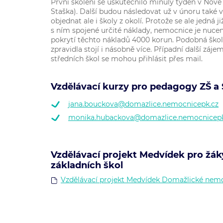
První školení se uskutečnilo minulý týden v Nové
Staška). Další budou následovat už v únoru také 
objednat ale i školy z okolí. Protože se ale jedná j
s ním spojené určité náklady, nemocnice je nuce
pokrytí těchto nákladů 4000 korun. Podobná škol
zpravidla stojí i násobně více. Případní další záje
středních škol se mohou přihlásit přes mail.
Vzdělávací kurzy pro pedagogy ZŠ a 
jana.bouckova@domazlice.nemocnicepk.cz
monika.hubackova@domazlice.nemocnicepk
Vzdělávací projekt Medvídek pro žá
základních škol
Vzdělávací projekt Medvídek Domažlické nemo