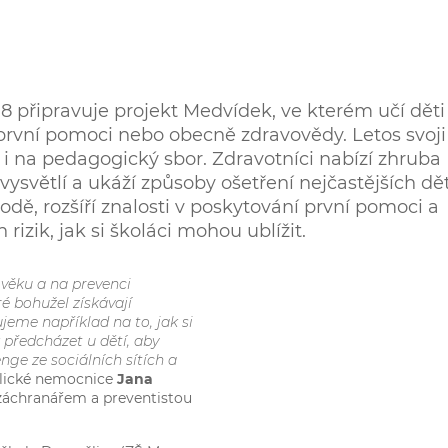
 připravuje projekt Medvídek, ve kterém učí děti
první pomoci nebo obecně zdravovědy. Letos svoji
 i na pedagogický sbor. Zdravotníci nabízí zhruba
světlí a ukáží způsoby ošetření nejčastějších dě
írodě, rozšíří znalosti v poskytování první pomoci a
izik, jak si školáci mohou ublížit.
 věku a na prevenci
ré bohužel získávají
jeme například na to, jak si
předcházet u dětí, aby
nge ze sociálních sítích a
žlické nemocnice
Jana
se záchranářem a preventistou