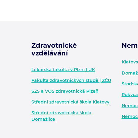
Zdravotnické
Nem
vzdělávání
Zápatí - další informace
Klatov
Lékařská fakulta v Plzni | UK
Domažl
Fakulta zdravotnických studií | ZČU
Stodsk
SZŠ a VOŠ zdravotnická Plzeň
Rokyca
Střední zdravotnická škola Klatovy
Nemocn
Střední zdravotnická škola
Nemocn
Domažlice