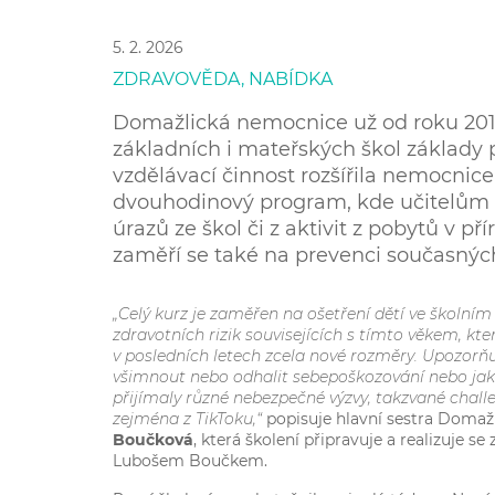
5. 2. 2026
ZDRAVOVĚDA, NABÍDKA
Domažlická nemocnice už od roku 2018
základních i mateřských škol základy 
vzdělávací činnost rozšířila nemocnice
dvouhodinový program, kde učitelům vy
úrazů ze škol či z aktivit z pobytů v př
zaměří se také na prevenci současných r
„Celý kurz je zaměřen na ošetření dětí ve školním
zdravotních rizik souvisejících s tímto věkem, kte
v posledních letech zcela nové rozměry. Upozorňu
všimnout nebo odhalit sebepoškozování nebo jak 
přijímaly různé nebezpečné výzvy, takzvané challe
zejména z TikToku,“
popisuje hlavní sestra Doma
Boučková
, která školení připravuje a realizuje 
Lubošem Boučkem.