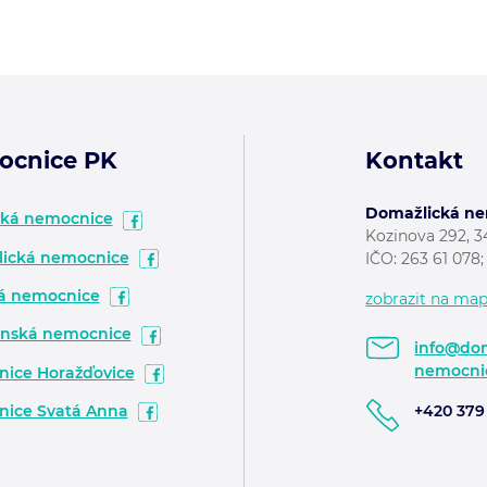
ocnice PK
Kontakt
Domažlická nem
ská nemocnice
Kozinova 292, 
ická nemocnice
IČO: 263 61 078
á nemocnice
zobrazit na ma
nská nemocnice
info@dom
nemocni
ice Horažďovice
ice Svatá Anna
+420 379 