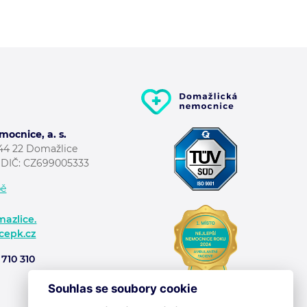
ocnice, a. s.
344 22 Domažlice
; DIČ: CZ699005333
pě
azlice.
cepk.cz
710 310
Souhlas se soubory cookie