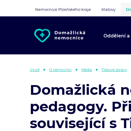
Nemocnice Plzeňského kraje
Klatovy
Do
Oddělení a
Úvod
O nemocnici
Média
Tiskové zprávy
Domažlická n
pedagogy. Při
související s