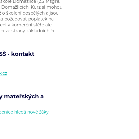
 škole Domažlice (ZŠ Msgre.
v Domažlicích. Kurz si mohou
iž o školení dospělých a jsou
na požadovat poplatek na
ení v komerční sféře ale
mci ze strany základních či
SŠ - kontakt
.cz
ky mateřských a
cnice hledá nové žáky