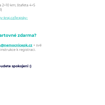
ta 2×10 km;
štafeta 4×5
0)
y-kraj.cz/krajsky-
tartovné zdarma?
va@nemocnicepk.cz
+ své
nstrukce k registraci.
udete spokojeni :)