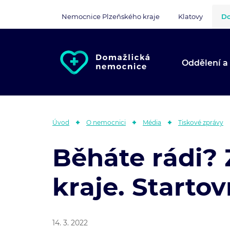
Nemocnice Plzeňského kraje
Klatovy
Do
Oddělení a
Úvod
O nemocnici
Média
Tiskové zprávy
Běháte rádi?
kraje. Start
14. 3. 2022