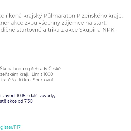
kolí koná krajský Půlmaraton Plzeňského kraje.
ner akce zvou všechny zájemce na start.
ičně startovné a trika z akce Skupina NPK.
e Škodalandu u přehrady České
Plzeňském kraji. Limit 1000
tratě 5 a 10 km. Sportovní
í závod; 10:15 - další závody;
stě akce od 7:30
gister/1117