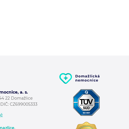
ocnice, a. s.
344 22 Domažlice
; DIČ: CZ699005333
pě
azlice.