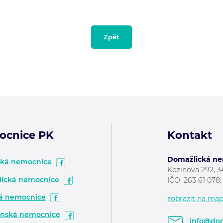
Zpět
ocnice PK
Kontakt
Domažlická nem
ská nemocnice
Kozinova 292, 
ická nemocnice
IČO: 263 61 078
á nemocnice
zobrazit na ma
nská nemocnice
info@dom