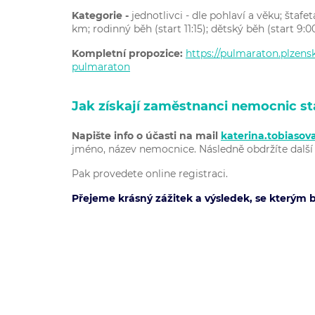
Kategorie -
jednotlivci - dle pohlaví a věku;
štafe
km;
rodinný běh (start 11:15);
dětský běh (start 9:0
Kompletní propozice:
https://pulmaraton.plzensk
pulmaraton
Jak získají zaměstnanci nemocnic s
Napište info o účasti na mail
katerina.tobiaso
jméno, název nemocnice. Následně obdržíte další i
Pak provedete online registraci.
Přejeme krásný zážitek a výsledek, se kterým b