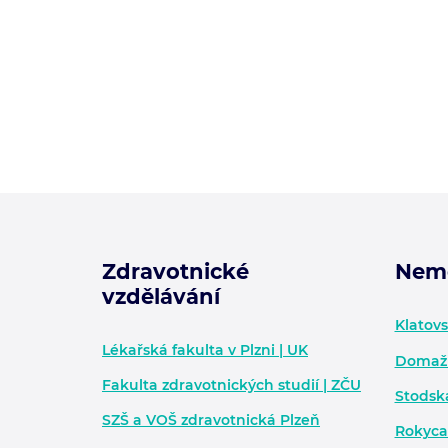
Zdravotnické
Nem
vzdělávání
Zápatí - další informace
Klatov
Lékařská fakulta v Plzni | UK
Domažl
Fakulta zdravotnických studií | ZČU
Stodsk
SZŠ a VOŠ zdravotnická Plzeň
Rokyca