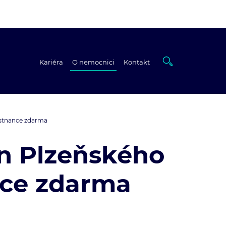
Kariéra
O nemocnici
Kontakt
ěstnance zdarma
n Plzeňského
nce zdarma