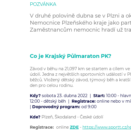
POZVÁNKA
V druhé polovině dubna se v Plzni a o
Nemocnice Plzeňského kraje jako part
Zaměstnancům nemocnic hradí už trad
Co je Krajský Půlmaraton PK?
Závod v běhu na 21,097 km se startem a cílem v
údolí. Jedna z největších sportovních událostí v 
běžců. Vložený dětský závod, týmový běh a kratší 
den pro celou rodinu.
Kdy?
sobota 23. dubna 2022 |
Start:
10:00 - hlavn
12:00 - dětský běh |
Registrace:
online nebo v mí
|
Doprovodný program:
od 9:00
Kde?
Plzeň, Škodaland - České údolí
Registrace:
online
ZDE
-
https://www.sportt.cz/re