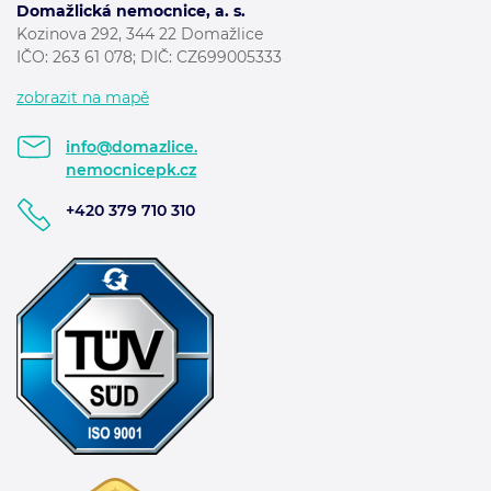
Domažlická nemocnice, a. s.
Kozinova 292, 344 22 Domažlice
IČO: 263 61 078; DIČ: CZ699005333
zobrazit na mapě
info@domazlice.
nemocnicepk.cz
+420 379 710 310