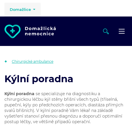
Domažlice
Chirurgické ambulance
Kýlní poradna
Kýlní poradna
se specializuje na diagnostiku a
chirurgickou léčbu kýl stěny břišní všech typů (tříselná,
pupeční, kýly po předchozích operacích, diastáza přímých
svalů břišních). V kýlní poradně Vám lékař na základě
vyšetření stanoví přesnou diagnózu a doporučí optimální
postup léčby, ve většině případů operační.