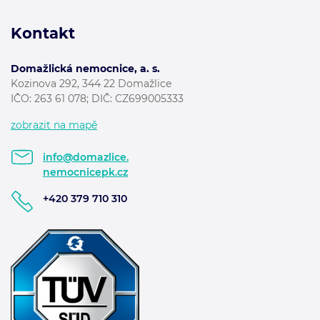
Kontakt
Domažlická nemocnice, a. s.
Kozinova 292, 344 22 Domažlice
IČO: 263 61 078; DIČ: CZ699005333
zobrazit na mapě
info@domazlice.
nemocnicepk.cz
+420 379 710 310