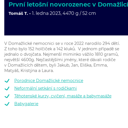
První letošní novorozenec v Domažlic
Tomáš T. -
1. ledna 2023, 447
0 g / 52 cm
V Domažlické nemocnici se v roce 2022 narodilo 294 dětí.
Z toho bylo 152 holčiček a 142 kluků. V jednom případě se
jednalo o dvojčata. Nejmenší miminko vážilo 1810 gramů,
největší 4600g. Nejčastějšími jmény, které dávali rodiče
v Domažlicích dětem, byli Jakub, Jan, Eliška, Emma,
Matyáš, Kristýna a Laura.
Porodnice Domažlické nemocnice
Neformální setkání s rodičkami
Těhotenské kurzy, cvičení, masáže a babymasáže
Babygalerie