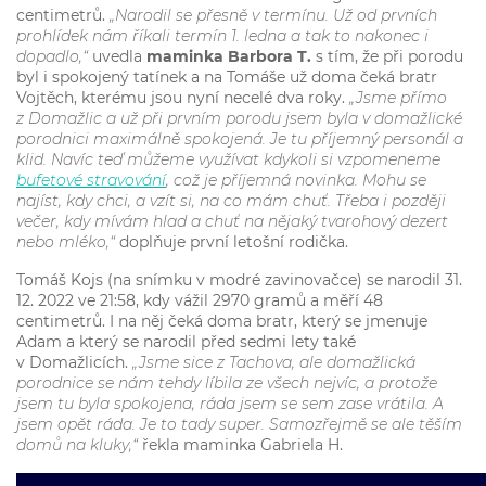
centimetrů.
„Narodil se přesně v termínu. Už od prvních
prohlídek nám říkali termín 1. ledna a tak to nakonec i
dopadlo,“
uvedla
maminka Barbora T.
s tím, že při porodu
byl i spokojený tatínek a na Tomáše už doma čeká bratr
Vojtěch, kterému jsou nyní necelé dva roky.
„Jsme přímo
z Domažlic a už při prvním porodu jsem byla v domažlické
porodnici maximálně spokojená. Je tu příjemný personál a
klid. Navíc teď můžeme využívat kdykoli si vzpomeneme
bufetové stravování
, což je příjemná novinka. Mohu se
najíst, kdy chci, a vzít si, na co mám chuť. Třeba i později
večer, kdy mívám hlad a chuť na nějaký tvarohový dezert
nebo mléko,“
doplňuje první letošní rodička.
Tomáš Kojs (na snímku v modré zavinovačce) se narodil 31.
12. 2022 ve 21:58, kdy vážil 2970 gramů a měří 48
centimetrů. I na něj čeká doma bratr, který se jmenuje
Adam a který se narodil před sedmi lety také
v Domažlicích.
„Jsme sice z Tachova, ale domažlická
porodnice se nám tehdy líbila ze všech nejvíc, a protože
jsem tu byla spokojena, ráda jsem se sem zase vrátila. A
jsem opět ráda. Je to tady super. Samozřejmě se ale těším
domů na kluky,“
řekla maminka Gabriela H.