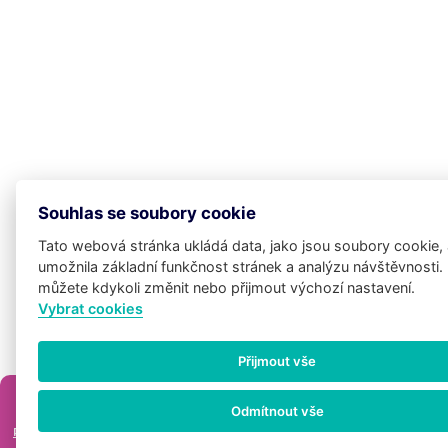
Souhlas se soubory cookie
Tato webová stránka ukládá data, jako jsou soubory cookie,
umožnila základní funkčnost stránek a analýzu návštěvnosti.
můžete kdykoli změnit nebo přijmout výchozí nastavení.
Vybrat cookies
Potřebujete poradit?
Zeptejte se n
Přijmout vše
asistenta
Chettyh
×
Odmítnout vše
Jste s naší péčí spokojeni?
Prosíme, podělte se o vaše zkušenosti! Děkujeme.