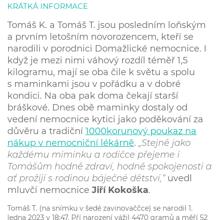
KRÁTKÁ INFORMACE
Tomáš K. a Tomáš T. jsou posledním loňským
a prvním letošním novorozencem, kteří se
narodili v porodnici Domažlické nemocnice. I
když je mezi nimi váhový rozdíl téměř 1,5
kilogramu, mají se oba čile k světu a spolu
s maminkami jsou v pořádku a v dobré
kondici. Na oba pak doma čekají starší
bráškové. Dnes obě maminky dostaly od
vedení nemocnice kytici jako poděkování za
důvěru a tradiční
1000korunový poukaz na
nákup v nemocniční lékárně
.
„Stejně jako
každému miminku a rodičce přejeme i
Tomášům hodně zdraví, hodně spokojenosti a
ať prožijí s rodinou báječné dětství,“
uvedl
mluvčí nemocnice
Jiří Kokoška
.
Tomáš T. (na snímku v šedé zavinovaččce) se narodil 1.
ledna 2023 v 18:47. Pří narození vážil 4470 gramů a měří 52