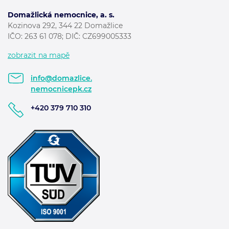
Domažlická nemocnice, a. s.
Kozinova 292, 344 22 Domažlice
IČO: 263 61 078; DIČ: CZ699005333
zobrazit na mapě
info@domazlice.
nemocnicepk.cz
+420 379 710 310