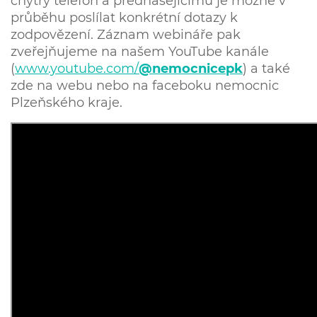
chytrý telefon a přednášejícímu je možné v
průběhu poslílat konkrétní dotazy k
zodpovězení. Záznam webináře pak
zveřejňujeme na našem YouTube kanále
(
www.youtube.com/
@nemocnicepk
) a také
zde na webu nebo na faceboku nemocnic
Plzeňského kraje.