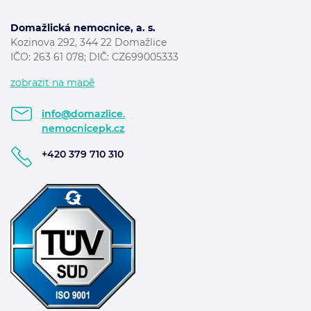
Domažlická nemocnice, a. s.
Kozinova 292, 344 22 Domažlice
IČO: 263 61 078; DIČ: CZ699005333
zobrazit na mapě
info@domazlice.
nemocnicepk.cz
+420 379 710 310