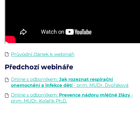
Průvodní článek k webináři
Předchozí webináře
Online s odborníkem:
Jak rozeznat respirační
onemocnění a infekce dětí
- prim. MUDr. Dvořáková
Online s odborníkem:
Prevence nádoru mléčné žlázy
-
prim. MUDr. Kolařík Ph.D.