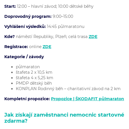
Start:
12:00 – hlavní závod; 10:00 dětské běhy
Doprovodný program:
9:00–15:00
Vyhlášení výsledků:
14:45 půlmaratonu
Kde?
náměstí Republiky, Plzeň; celá trasa
ZDE
Registrace:
online
ZDE
Kategorie / závody
půlmaraton
štafeta 2 x 10,5 km
štafeta 4 x 5,25 km
PMDP dětský běh
KONPLAN Rodinný běh – charitativní závod na 2 km
Kompletní propozice:
Propozice | ŠKODAFIT půlmaraton
Jak získají zaměstnanci nemocnic startovné
zdarma?