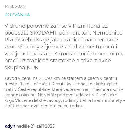
14. 8. 2025
POZVÁNKA
V druhé polovině září se v Plzni koná už
podesáté ŠKODAFIT půlmaraton. Nemocnice
Plzeňského kraje jako tradiční partner akce
zvou všechny zájemce z řad zaměstnanců i
veřejnosti na start. Zaměstnancům nemocnic
hradí už tradičně startovné a trika z akce
skupina NPK.
Závod v běhu na 21, 097 km se startem a cílem v centru
města Plzeň – náměstí Republiky. Jedna z nejkrásnějších
tratí v České republice, která vede centrem města a okolí v
jednom okruhu. Největší sportovní událost v Plzeňském
kraji. Vložené dětské závody, rodinný běh a firemní štafety –
zkrátka sportovní den pro celou rodinu.
Kdy?
neděle 21. září 2025