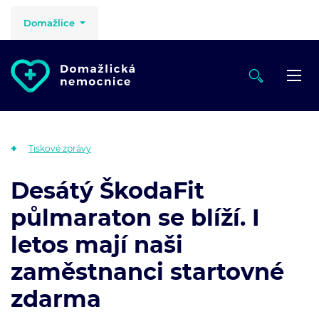
Domažlice
Tiskové zprávy
Desátý ŠkodaFit
půlmaraton se blíží. I
letos mají naši
zaměstnanci startovné
zdarma