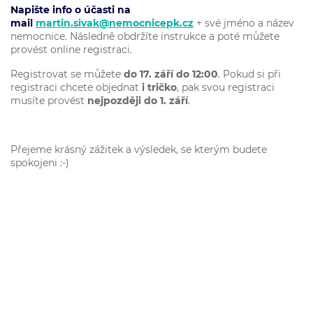
Napište info o účasti na
mail
martin.sivak@nemocnicepk.cz
+ své jméno a název
nemocnice. Následně obdržíte instrukce a poté můžete
provést online registraci.
Registrovat se můžete
do 17. září do 12:00
.
Pokud si při
registraci chcete
objednat
i tričko
, pak svou registraci
musíte provést
nejpozději do 1. září
.
Přejeme krásný zážitek a výsledek, se kterým budete
spokojeni :-)